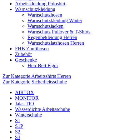
Arbeitskleidung Poloshirt
Warnschutzkleidung
Warnschutzhosen
Warnschutzkleidung Winter
Warnschutzjacken
Warnschutz Pullover & T-Shirts
Regenbekleidung Herren
Warnschutzlatzhosen Herren
FHB Zunfthosen
Zubehör
Geschenke
Herr Bert Figur
Zur Kategorie Arbeitsshirts Herren
Zur Kategorie Sicherheitsschuhe
AIRTOX
MONITOR
Jalas TIO
Wasserdichte Arbeitsschuhe
Winterschuhe
S1
S1P
S2
S3