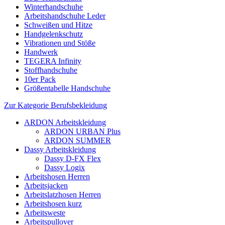
Winterhandschuhe
Arbeitshandschuhe Leder
Schweißen und Hitze
Handgelenkschutz
Vibrationen und Stöße
Handwerk
TEGERA Infinity
Stoffhandschuhe
10er Pack
Größentabelle Handschuhe
Zur Kategorie Berufsbekleidung
ARDON Arbeitskleidung
ARDON URBAN Plus
ARDON SUMMER
Dassy Arbeitskleidung
Dassy D-FX Flex
Dassy Logix
Arbeitshosen Herren
Arbeitsjacken
Arbeitslatzhosen Herren
Arbeitshosen kurz
Arbeitsweste
Arbeitspullover