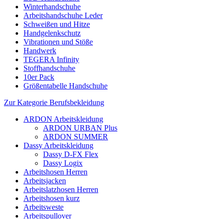
Winterhandschuhe
Arbeitshandschuhe Leder
Schweißen und Hitze
Handgelenkschutz
Vibrationen und Stöße
Handwerk
TEGERA Infinity
Stoffhandschuhe
10er Pack
Größentabelle Handschuhe
Zur Kategorie Berufsbekleidung
ARDON Arbeitskleidung
ARDON URBAN Plus
ARDON SUMMER
Dassy Arbeitskleidung
Dassy D-FX Flex
Dassy Logix
Arbeitshosen Herren
Arbeitsjacken
Arbeitslatzhosen Herren
Arbeitshosen kurz
Arbeitsweste
Arbeitspullover