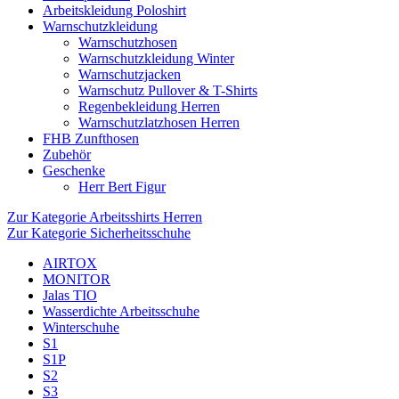
Arbeitskleidung Poloshirt
Warnschutzkleidung
Warnschutzhosen
Warnschutzkleidung Winter
Warnschutzjacken
Warnschutz Pullover & T-Shirts
Regenbekleidung Herren
Warnschutzlatzhosen Herren
FHB Zunfthosen
Zubehör
Geschenke
Herr Bert Figur
Zur Kategorie Arbeitsshirts Herren
Zur Kategorie Sicherheitsschuhe
AIRTOX
MONITOR
Jalas TIO
Wasserdichte Arbeitsschuhe
Winterschuhe
S1
S1P
S2
S3