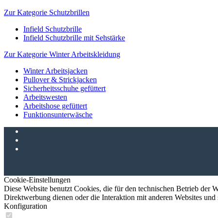
Zur Kategorie Schutzbrillen
Infield Schutzbrille
Infield Schutzbrille mit Sehstärke
Zur Kategorie Winter Arbeitskleidung
Winter Arbeitsjacken
Pullover & Strickjacken
Sicherheitsschuhe gefüttert
Arbeitswesten
Arbeitshose gefüttert
Funktionsunterwäsche
Cookie-Einstellungen
Diese Website benutzt Cookies, die für den technischen Betrieb der W
Direktwerbung dienen oder die Interaktion mit anderen Websites und 
Konfiguration