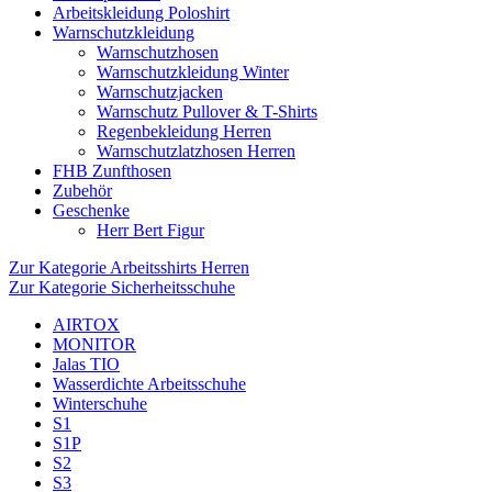
Arbeitskleidung Poloshirt
Warnschutzkleidung
Warnschutzhosen
Warnschutzkleidung Winter
Warnschutzjacken
Warnschutz Pullover & T-Shirts
Regenbekleidung Herren
Warnschutzlatzhosen Herren
FHB Zunfthosen
Zubehör
Geschenke
Herr Bert Figur
Zur Kategorie Arbeitsshirts Herren
Zur Kategorie Sicherheitsschuhe
AIRTOX
MONITOR
Jalas TIO
Wasserdichte Arbeitsschuhe
Winterschuhe
S1
S1P
S2
S3