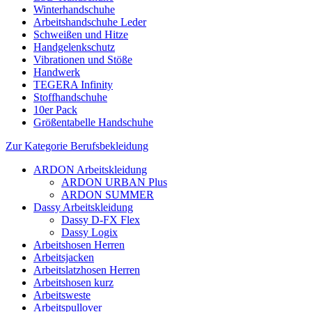
Winterhandschuhe
Arbeitshandschuhe Leder
Schweißen und Hitze
Handgelenkschutz
Vibrationen und Stöße
Handwerk
TEGERA Infinity
Stoffhandschuhe
10er Pack
Größentabelle Handschuhe
Zur Kategorie Berufsbekleidung
ARDON Arbeitskleidung
ARDON URBAN Plus
ARDON SUMMER
Dassy Arbeitskleidung
Dassy D-FX Flex
Dassy Logix
Arbeitshosen Herren
Arbeitsjacken
Arbeitslatzhosen Herren
Arbeitshosen kurz
Arbeitsweste
Arbeitspullover