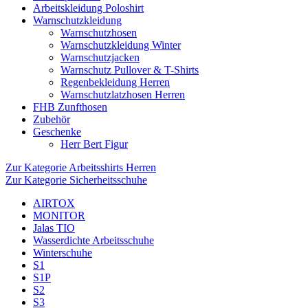
Arbeitskleidung Poloshirt
Warnschutzkleidung
Warnschutzhosen
Warnschutzkleidung Winter
Warnschutzjacken
Warnschutz Pullover & T-Shirts
Regenbekleidung Herren
Warnschutzlatzhosen Herren
FHB Zunfthosen
Zubehör
Geschenke
Herr Bert Figur
Zur Kategorie Arbeitsshirts Herren
Zur Kategorie Sicherheitsschuhe
AIRTOX
MONITOR
Jalas TIO
Wasserdichte Arbeitsschuhe
Winterschuhe
S1
S1P
S2
S3