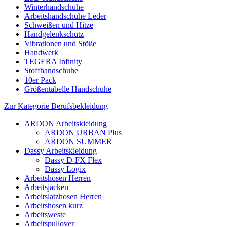
Winterhandschuhe
Arbeitshandschuhe Leder
Schweißen und Hitze
Handgelenkschutz
Vibrationen und Stöße
Handwerk
TEGERA Infinity
Stoffhandschuhe
10er Pack
Größentabelle Handschuhe
Zur Kategorie Berufsbekleidung
ARDON Arbeitskleidung
ARDON URBAN Plus
ARDON SUMMER
Dassy Arbeitskleidung
Dassy D-FX Flex
Dassy Logix
Arbeitshosen Herren
Arbeitsjacken
Arbeitslatzhosen Herren
Arbeitshosen kurz
Arbeitsweste
Arbeitspullover