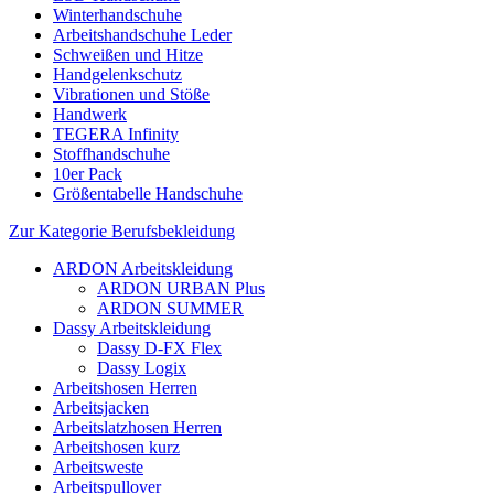
Winterhandschuhe
Arbeitshandschuhe Leder
Schweißen und Hitze
Handgelenkschutz
Vibrationen und Stöße
Handwerk
TEGERA Infinity
Stoffhandschuhe
10er Pack
Größentabelle Handschuhe
Zur Kategorie Berufsbekleidung
ARDON Arbeitskleidung
ARDON URBAN Plus
ARDON SUMMER
Dassy Arbeitskleidung
Dassy D-FX Flex
Dassy Logix
Arbeitshosen Herren
Arbeitsjacken
Arbeitslatzhosen Herren
Arbeitshosen kurz
Arbeitsweste
Arbeitspullover