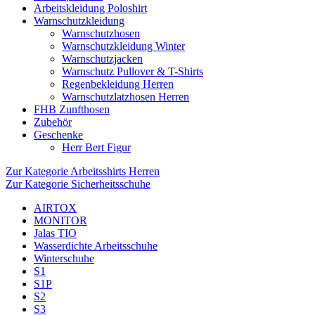
Arbeitskleidung Poloshirt
Warnschutzkleidung
Warnschutzhosen
Warnschutzkleidung Winter
Warnschutzjacken
Warnschutz Pullover & T-Shirts
Regenbekleidung Herren
Warnschutzlatzhosen Herren
FHB Zunfthosen
Zubehör
Geschenke
Herr Bert Figur
Zur Kategorie Arbeitsshirts Herren
Zur Kategorie Sicherheitsschuhe
AIRTOX
MONITOR
Jalas TIO
Wasserdichte Arbeitsschuhe
Winterschuhe
S1
S1P
S2
S3