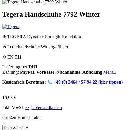
Tegera Handschuhe 7792 Winter
❄ TEGERA Dynamic Strength Kollektion
❄ Lederhandschuhe Wintergefüttert
❄ EN 511
Lieferung per
DHL
Zahlung:
PayPal, Vorkasse, Nachnahme, Abholung
Mehr...
Kostenfreie Beratung:
+49 (0) 3464 / 57 94 22
(hier tippen)
19,95 €
inkl. MwSt.
zzgl. Versandkosten
Größen Handschuhe: