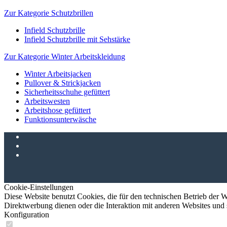
Zur Kategorie Schutzbrillen
Infield Schutzbrille
Infield Schutzbrille mit Sehstärke
Zur Kategorie Winter Arbeitskleidung
Winter Arbeitsjacken
Pullover & Strickjacken
Sicherheitsschuhe gefüttert
Arbeitswesten
Arbeitshose gefüttert
Funktionsunterwäsche
Cookie-Einstellungen
Diese Website benutzt Cookies, die für den technischen Betrieb der W
Direktwerbung dienen oder die Interaktion mit anderen Websites und 
Konfiguration