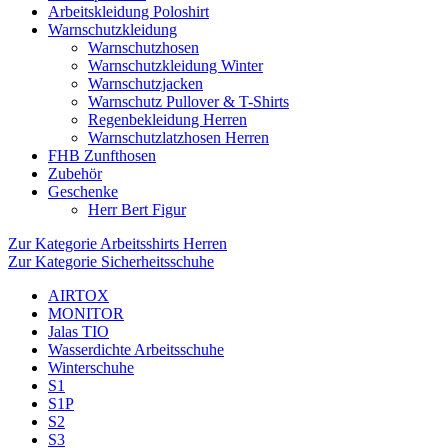
Arbeitskleidung Poloshirt
Warnschutzkleidung
Warnschutzhosen
Warnschutzkleidung Winter
Warnschutzjacken
Warnschutz Pullover & T-Shirts
Regenbekleidung Herren
Warnschutzlatzhosen Herren
FHB Zunfthosen
Zubehör
Geschenke
Herr Bert Figur
Zur Kategorie Arbeitsshirts Herren
Zur Kategorie Sicherheitsschuhe
AIRTOX
MONITOR
Jalas TIO
Wasserdichte Arbeitsschuhe
Winterschuhe
S1
S1P
S2
S3