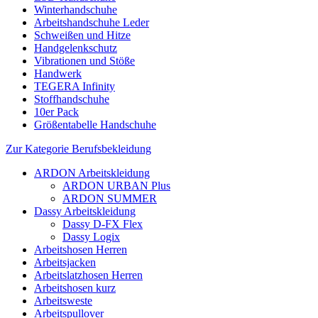
Winterhandschuhe
Arbeitshandschuhe Leder
Schweißen und Hitze
Handgelenkschutz
Vibrationen und Stöße
Handwerk
TEGERA Infinity
Stoffhandschuhe
10er Pack
Größentabelle Handschuhe
Zur Kategorie Berufsbekleidung
ARDON Arbeitskleidung
ARDON URBAN Plus
ARDON SUMMER
Dassy Arbeitskleidung
Dassy D-FX Flex
Dassy Logix
Arbeitshosen Herren
Arbeitsjacken
Arbeitslatzhosen Herren
Arbeitshosen kurz
Arbeitsweste
Arbeitspullover