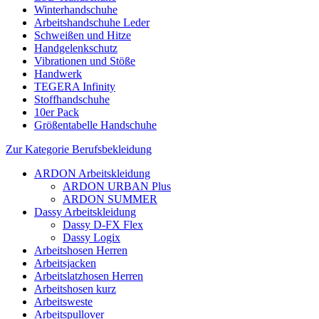
Winterhandschuhe
Arbeitshandschuhe Leder
Schweißen und Hitze
Handgelenkschutz
Vibrationen und Stöße
Handwerk
TEGERA Infinity
Stoffhandschuhe
10er Pack
Größentabelle Handschuhe
Zur Kategorie Berufsbekleidung
ARDON Arbeitskleidung
ARDON URBAN Plus
ARDON SUMMER
Dassy Arbeitskleidung
Dassy D-FX Flex
Dassy Logix
Arbeitshosen Herren
Arbeitsjacken
Arbeitslatzhosen Herren
Arbeitshosen kurz
Arbeitsweste
Arbeitspullover