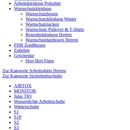
Arbeitskleidung Poloshirt
Warnschutzkleidung
Warnschutzhosen
Warnschutzkleidung Winter
Warnschutzjacken
Warnschutz Pullover & T-Shirts
Regenbekleidung Herren
Warnschutzlatzhosen Herren
FHB Zunfthosen
Zubehör
Geschenke
Herr Bert Figur
Zur Kategorie Arbeitsshirts Herren
Zur Kategorie Sicherheitsschuhe
AIRTOX
MONITOR
Jalas TIO
Wasserdichte Arbeitsschuhe
Winterschuhe
S1
S1P
S2
S3