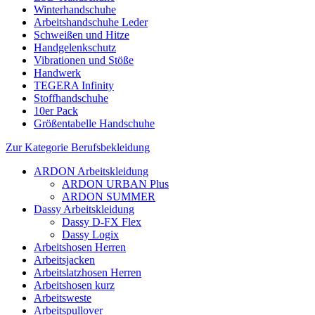
Winterhandschuhe
Arbeitshandschuhe Leder
Schweißen und Hitze
Handgelenkschutz
Vibrationen und Stöße
Handwerk
TEGERA Infinity
Stoffhandschuhe
10er Pack
Größentabelle Handschuhe
Zur Kategorie Berufsbekleidung
ARDON Arbeitskleidung
ARDON URBAN Plus
ARDON SUMMER
Dassy Arbeitskleidung
Dassy D-FX Flex
Dassy Logix
Arbeitshosen Herren
Arbeitsjacken
Arbeitslatzhosen Herren
Arbeitshosen kurz
Arbeitsweste
Arbeitspullover