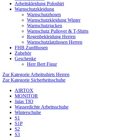
Arbeitskleidung Poloshirt
Warnschutzkleidung
Warnschutzhosen
Warnschutzkleidung Winter
Warnschutzjacken
Warnschutz Pullover & T-Shirts
Regenbekleidung Herren
Warnschutzlatzhosen Herren
FHB Zunfthosen
Zubehör
Geschenke
Herr Bert Figur
Zur Kategorie Arbeitsshirts Herren
Zur Kategorie Sicherheitsschuhe
AIRTOX
MONITOR
Jalas TIO
Wasserdichte Arbeitsschuhe
Winterschuhe
S1
S1P
S2
S3