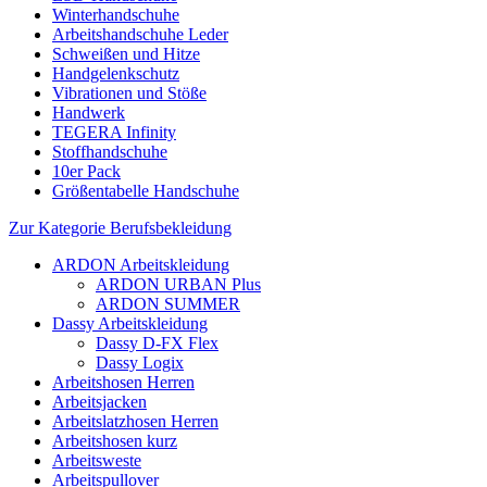
Winterhandschuhe
Arbeitshandschuhe Leder
Schweißen und Hitze
Handgelenkschutz
Vibrationen und Stöße
Handwerk
TEGERA Infinity
Stoffhandschuhe
10er Pack
Größentabelle Handschuhe
Zur Kategorie Berufsbekleidung
ARDON Arbeitskleidung
ARDON URBAN Plus
ARDON SUMMER
Dassy Arbeitskleidung
Dassy D-FX Flex
Dassy Logix
Arbeitshosen Herren
Arbeitsjacken
Arbeitslatzhosen Herren
Arbeitshosen kurz
Arbeitsweste
Arbeitspullover