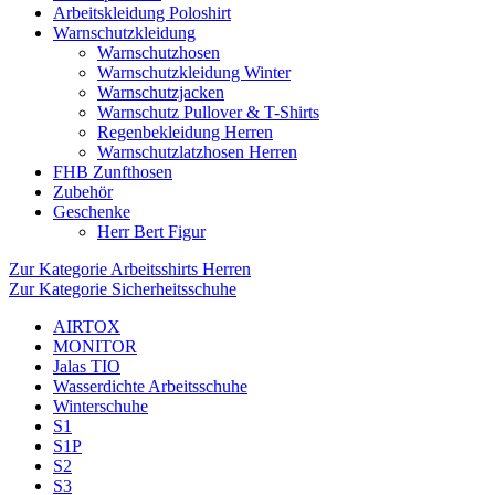
Arbeitskleidung Poloshirt
Warnschutzkleidung
Warnschutzhosen
Warnschutzkleidung Winter
Warnschutzjacken
Warnschutz Pullover & T-Shirts
Regenbekleidung Herren
Warnschutzlatzhosen Herren
FHB Zunfthosen
Zubehör
Geschenke
Herr Bert Figur
Zur Kategorie Arbeitsshirts Herren
Zur Kategorie Sicherheitsschuhe
AIRTOX
MONITOR
Jalas TIO
Wasserdichte Arbeitsschuhe
Winterschuhe
S1
S1P
S2
S3